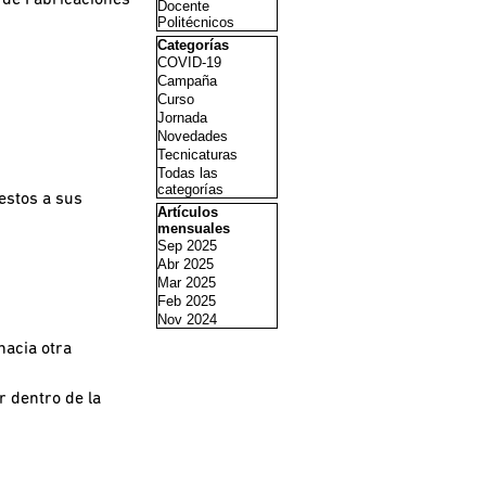
l de Fabricaciones
Docente
Politécnicos
Saltar el bloque Categorías
Categorías
COVID-19
Campaña
Curso
Jornada
Novedades
Tecnicaturas
Todas las
categorías
stos a sus
Saltar el bloque Artículos mensuales
Artículos
mensuales
Sep 2025
Abr 2025
Mar 2025
Feb 2025
Nov 2024
hacia otra
r dentro de la