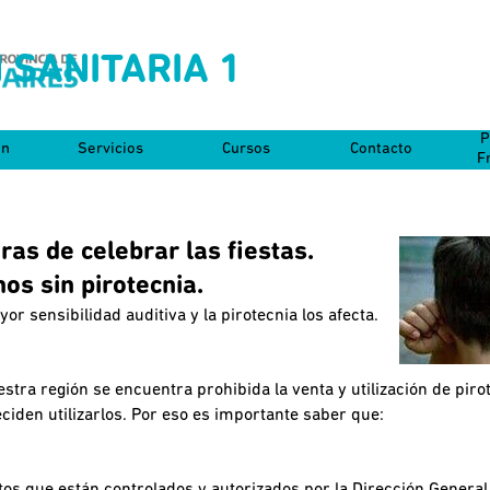
 SANITARIA 1
Saltar menú
P
on
Servicios
Cursos
Contacto
▼
▼
▼
F
s de celebrar las fiestas.
os sin pirotecnia.
 sensibilidad auditiva y la pirotecnia los afecta.
stra región se encuentra prohibida la venta y utilización de piro
iden utilizarlos. Por eso es importante saber que: