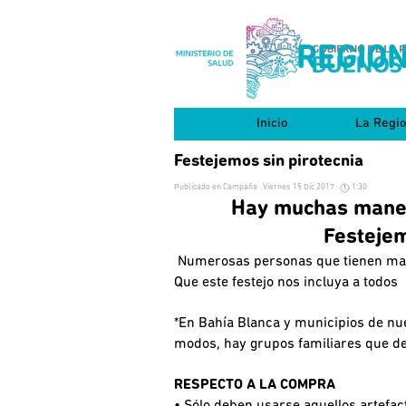
Vaya al Contenido
REGION
Inicio
La Regi
▼
Festejemos sin pirotecnia
Publicado en
Campaña
· Viernes 15 Dic 2017 ·
1:30
Hay muchas manera
Festejem
Numerosas personas que tienen mayor
Que este festejo nos incluya a todos
*En Bahía Blanca y municipios de nue
modos, hay grupos familiares que dec
RESPECTO A LA COMPRA