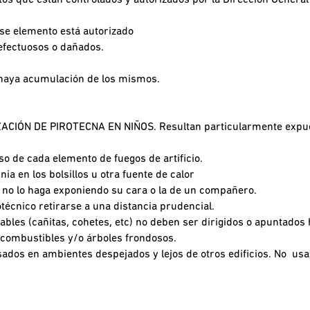
tos que están controlados y autorizados por la Dirección Genera
ese elemento está autorizado
defectuosos o dañados.
e haya acumulación de los mismos.
ACIÓN DE PIROTECNA EN NIÑOS. Resultan particularmente expue
so de cada elemento de fuegos de artificio.
ia en los bolsillos u otra fuente de calor
.. no lo haga exponiendo su cara o la de un compañero.
técnico retirarse a una distancia prudencial.
tables (cañitas, cohetes, etc) no deben ser dirigidos o apuntados 
combustibles y/o árboles frondosos.
usados en ambientes despejados y lejos de otros edificios. No usa