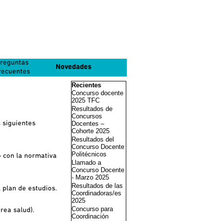
reguntas
Novedades
recuentes
Saltar el bloque Recientes
Recientes
Concurso docente
2025 TFC
Resultados de
Concursos
 siguientes
Docentes –
Cohorte 2025
Resultados del
Concurso Docente
Politécnicos
 con la normativa
Llamado a
Concurso Docente
- Marzo 2025
Resultados de las
 plan de estudios.
Coordinadoras/es
2025
Concurso para
rea salud).
Coordinación