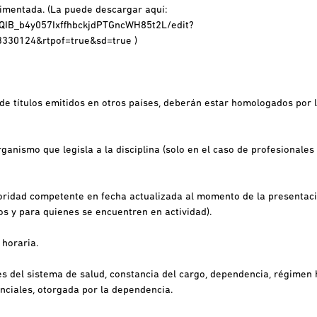
plimentada. (La puede descargar aquí:
1QIB_b4y057IxffhbckjdPTGncWH85t2L/edit?
3330124&rtpof=true&sd=tru
e )
o de títulos emitidos en otros países, deberán estar
homologados por l
ganismo que legisla a la disciplina (solo en el caso de
profesionales
utoridad competente en fecha actualizada al momento
de la presentac
dos y para quienes se
encuentren en actividad).
 horaria.
es del sistema de salud, constancia del cargo, dependencia, régimen h
enciales, otorgada por la dependencia.