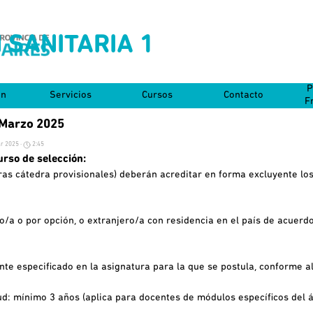
 SANITARIA 1
Saltar menú
P
on
Servicios
Cursos
Contacto
▼
▼
▼
F
 Marzo 2025
r 2025 ·
2:45
urso de selección:
ras cátedra provisionales) deberán acreditar en forma
excluyente los
o/a o por opción, o extranjero/a con residencia en el
país de acuerdo
cente especificado en la asignatura para la que se
postula, conforme al
lud: mínimo 3 años (aplica para docentes de módulos
específicos del á