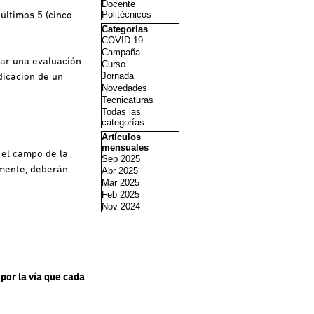
Docente
Politécnicos
 últimos 5 (cinco
Saltar el bloque Categorías
Categorías
COVID-19
Campaña
ar una evaluación
Curso
Jornada
dicación de un
Novedades
Tecnicaturas
Todas las
categorías
Saltar el bloque Artículos mensuales
Artículos
mensuales
 el campo de la
Sep 2025
emente, deberán
Abr 2025
Mar 2025
Feb 2025
Nov 2024
(por la vía que cada