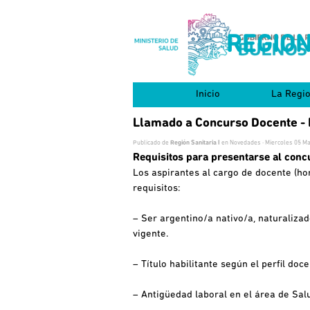
Vaya al Contenido
REGION
Inicio
La Regi
▼
Llamado a Concurso Docente -
Publicado de
Región Sanitaria I
en
Novedades
· Miercoles 05 Ma
Requisitos para presentarse al conc
Los aspirantes al cargo de docente (ho
requisitos:
– Ser argentino/a nativo/a, naturalizad
vigente.
– Título habilitante según el perfil do
– Antigüedad laboral en el área de Sa