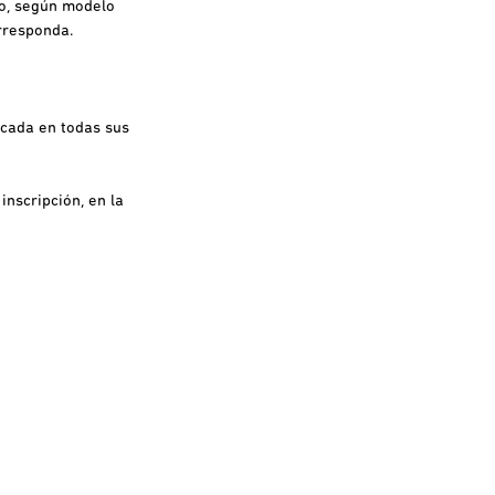
do, según modelo
orresponda.
icada en todas sus
nscripción, en la