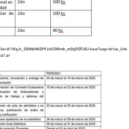
m/file/d/1KqJr_S8WbHKDf9JvlIl3Wmb_m0q5OFUG/view?usp=drive_link
ia1.ar