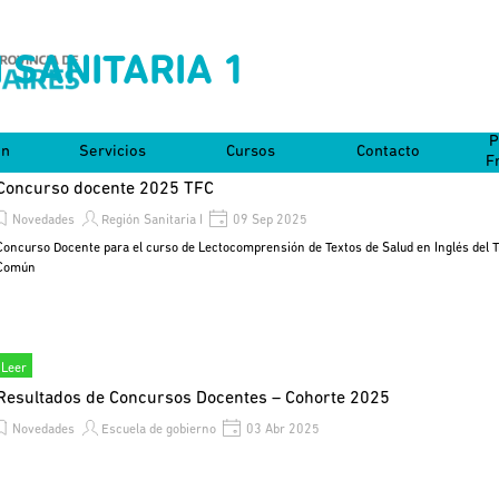
 SANITARIA 1
Saltar menú
P
on
Servicios
Cursos
Contacto
▼
▼
▼
F
Concurso docente 2025 TFC
Novedades
Región Sanitaria I
09 Sep 2025
Concurso Docente para el curso de Lectocomprensión de Textos de Salud en Inglés del 
Común
Leer
Resultados de Concursos Docentes – Cohorte 2025
Novedades
Escuela de gobierno
03 Abr 2025