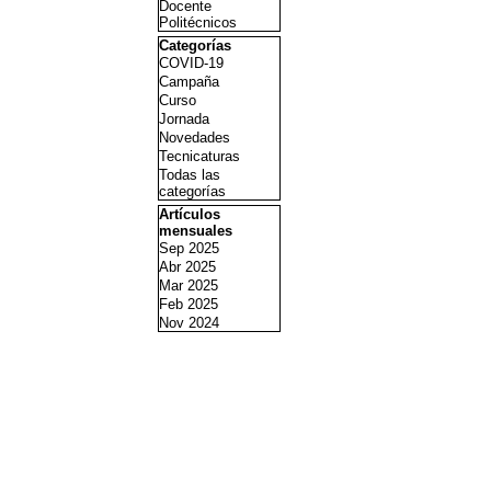
Docente
Politécnicos
Saltar el bloque Categorías
Categorías
COVID-19
Campaña
Curso
Jornada
Novedades
Tecnicaturas
Todas las
categorías
Saltar el bloque Artículos mensuales
Artículos
mensuales
Sep 2025
Abr 2025
Mar 2025
Feb 2025
Nov 2024