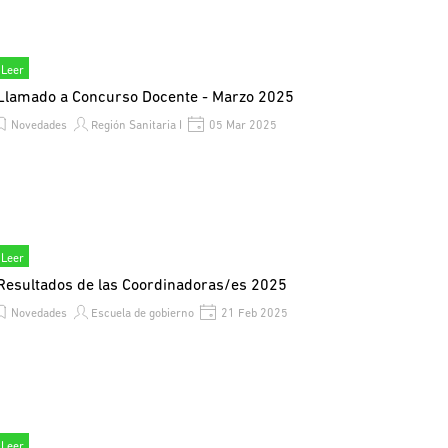
Leer
Llamado a Concurso Docente - Marzo 2025
Novedades
Región Sanitaria I
05 Mar 2025
Leer
Resultados de las Coordinadoras/es 2025
Novedades
Escuela de gobierno
21 Feb 2025
Leer