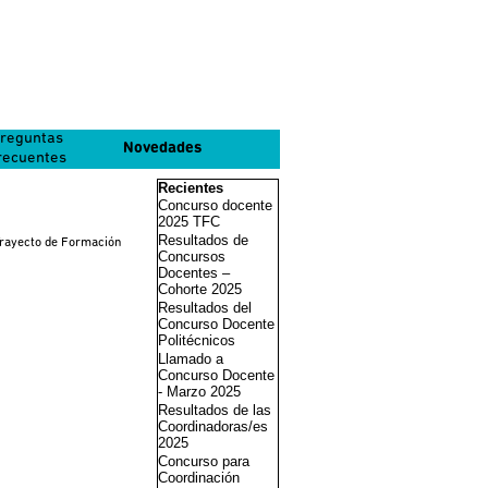
reguntas
Novedades
recuentes
Saltar el bloque Recientes
Recientes
Concurso docente
2025 TFC
Resultados de
Trayecto de Formación
Concursos
Docentes –
Cohorte 2025
Resultados del
Concurso Docente
Politécnicos
Llamado a
Concurso Docente
- Marzo 2025
Resultados de las
Coordinadoras/es
2025
Concurso para
Coordinación