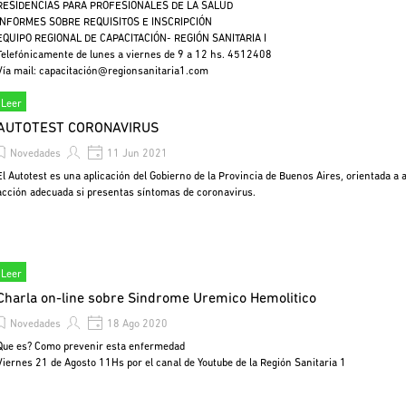
RESIDENCIAS PARA PROFESIONALES DE LA SALUD
INFORMES SOBRE REQUISITOS E INSCRIPCIÓN
EQUIPO REGIONAL DE CAPACITACIÓN- REGIÓN SANITARIA I
Telefónicamente de lunes a viernes de 9 a 12 hs. 4512408
Vía mail: capacitació
n@regionsanitaria1.com
Leer
AUTOTEST CORONAVIRUS
Novedades
11 Jun 2021
El Autotest es una aplicación del Gobierno de la Provincia de Buenos Aires, orientada a 
acción adecuada si presentas síntomas de coronavirus.
Leer
Charla on-line sobre Sindrome Uremico Hemolitico
Novedades
18 Ago 2020
Que es? Como prevenir esta enfermedad
Viernes 21 de Agosto 11Hs por el canal de Youtube de la Región Sanitaria 1