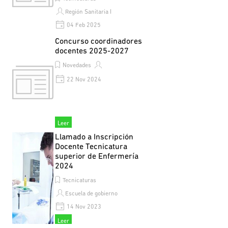
Región Sanitaria I
04 Feb 2025
Leer
Concurso coordinadores
docentes 2025-2027
Novedades
22 Nov 2024
Leer
Llamado a Inscripción
Docente Tecnicatura
superior de Enfermería
2024
Tecnicaturas
Escuela de gobierno
14 Nov 2023
Llamado a Inscripción Docente
Leer