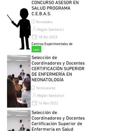
2024
CONCURSO ASESOR EN
SALUD PROGRAMA
C.E.B.A.S.
Novedades
Región Sanitaria I
18 Oct 2023
Centros Experimentales de
Bachillerato para Adultos con
Leer
Orientación en Salud Pública
Selección de
(Convenio N°16/03)
Coordinadores y Docentes
CERTIFICACIÓN SUPERIOR
DE ENFERMERÍA EN
NEONATOLOGÍA
Tecnicaturas
Región Sanitaria I
16 Nov 2022
Se solicita a los postulantes luego
Leer
Selección de
de completar el formulario de
Coordinadores y Docentes
inscripción enviar al mail
Certificación Superior de
adjuntando Currículum Vitae, copia
Enfermeria en Salud