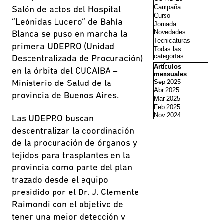
Campaña
Salón de actos del Hospital
Curso
“Leónidas Lucero” de Bahía
Jornada
Novedades
Blanca se puso en marcha la
Tecnicaturas
primera UDEPRO (Unidad
Todas las
categorías
Descentralizada de Procuración)
Saltar el bloque Artí
Artículos
en la órbita del CUCAIBA –
mensuales
Sep 2025
Ministerio de Salud de la
Abr 2025
provincia de Buenos Aires.
Mar 2025
Feb 2025
Nov 2024
Las UDEPRO buscan
descentralizar la coordinación
de la procuración de órganos y
tejidos para trasplantes en la
provincia como parte del plan
trazado desde el equipo
presidido por el Dr. J. Clemente
Raimondi con el objetivo de
tener una mejor detección y