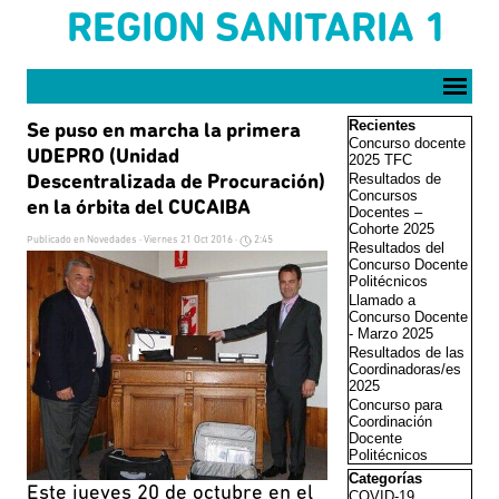
Vaya al Contenido
REGION SANITARIA 1
Saltar menú
Saltar el bloque Reci
Recientes
Se puso en marcha la primera
Concurso docente
UDEPRO (Unidad
2025 TFC
Resultados de
Descentralizada de Procuración)
Concursos
en la órbita del CUCAIBA
Docentes –
Cohorte 2025
Publicado en
Novedades
· Viernes 21 Oct 2016 ·
2:45
Resultados del
Concurso Docente
Politécnicos
Llamado a
Concurso Docente
- Marzo 2025
Resultados de las
Coordinadoras/es
2025
Concurso para
Coordinación
Docente
Politécnicos
Saltar el bloque Cate
Categorías
Este jueves 20 de octubre en el
COVID-19