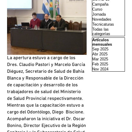
Campaña
Curso
Jornada
Novedades
Tecnicaturas
Todas las
categorías
Saltar el bloque Artí
Artículos
mensuales
Sep 2025
Abr 2025
La apertura estuvo a cargo de los
Mar 2025
Feb 2025
Dres. Claudio Pastori y Marcelo García
Nov 2024
Diéguez, Secretario de Salud de Bahía
Blanca y Responsable de la Dirección
de capacitación y desarrollo de los
trabajadores de salud del Ministerio
de Salud Provincial respectivamente.
Mientras que la capacitación estuvo a
cargo del Odontólogo, Diego Biscione.
Acompañaron la iniciativa el Dr. Oscar
Bonino, Director Ejecutivo de la Región