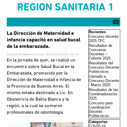
Vaya al Contenido
REGION SANITARIA 1
Saltar menú
Saltar el bloque Reci
Recientes
La Dirección de Maternidad e
Concurso docente
infancia capacitó en salud bucal
2025 TFC
Resultados de
de la embarazada.
Concursos
Docentes –
Publicado de
Valeria
en
Jornada
· Martes 28 Jun 2016 ·
1:45
Cohorte 2025
En la jornada de ayer, se realizó un
Resultados del
encuentro sobre Salud Bucal en la
Concurso Docente
Politécnicos
Embarazada, promovido por la
Llamado a
Dirección de Maternidad e Infancia de
Concurso Docente
- Marzo 2025
la Provincia de Buenos Aires. El
Resultados de las
mismo estaba destinado a Lic. En
Coordinadoras/es
2025
Obstetricia de Bahía Blanca y la
Concurso para
región, a la cual se sumaron
Coordinación
Docente
profesionales de odontología.
Politécnicos
Saltar el bloque Cate
Categorías
COVID-19