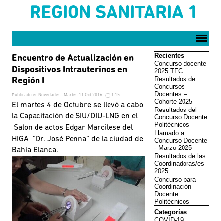
Vaya al Contenido
REGION SANITARIA 1
Saltar menú
Saltar el bloque Reci
Recientes
Encuentro de Actualización en
Concurso docente
Dispositivos Intrauterinos en
2025 TFC
Resultados de
Región I
Concursos
Docentes –
Publicado en
Novedades
· Martes 11 Oct 2016 ·
1:15
Cohorte 2025
El martes 4 de Octubre se llevó a cabo
Resultados del
la Capacitación de SIU/DIU-LNG en el
Concurso Docente
Politécnicos
Salon de actos Edgar Marcilese del
Llamado a
HIGA “Dr. José Penna” de la ciudad de
Concurso Docente
- Marzo 2025
Bahía Blanca.
Resultados de las
Coordinadoras/es
2025
Concurso para
Coordinación
Docente
Politécnicos
Saltar el bloque Cate
Categorías
COVID-19