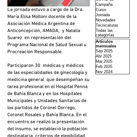
Campaña
Curso
La jornada estuvo a cargo de la Dra.
Jornada
María Elisa Moltoni docente de la
Novedades
Asociación Médica Argentina de
Tecnicaturas
Todas las
Anticoncepción, AMADA, y Natalia
categorías
Suarez en representación del
Saltar el bloque Artí
Artículos
Programa Nacional de Salud Sexual u
mensuales
Sep 2025
Procreación Responsable.
Abr 2025
Mar 2025
Participaron 30 médicas y médicos
Feb 2025
Nov 2024
de las especialidades de ginecología y
medicina general que desempeñan su
tarea profesional en el Hospital Penna
de Bahía Blanca y en los Hospitales
Municipales y Unidades Sanitarias de
los partidos de Coronel Dorrego,
Coronel Rosales y Bahía Blanca. En el
encuentro se realizó la presentación
del insumo, se estableció la población
destinataria, criterios de elegibilidad,