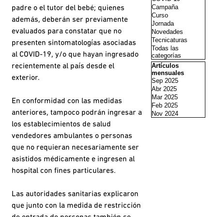
Campaña
padre o el tutor del bebé; quienes
Curso
además, deberán ser previamente
Jornada
evaluados para constatar que no
Novedades
Tecnicaturas
presenten sintomatologías asociadas
Todas las
al COVID-19, y/o que hayan ingresado
categorías
Saltar el bloque Artí
Artículos
recientemente al país desde el
mensuales
exterior.
Sep 2025
Abr 2025
Mar 2025
En conformidad con las medidas
Feb 2025
anteriores, tampoco podrán ingresar a
Nov 2024
los establecimientos de salud
vendedores ambulantes o personas
que no requieran necesariamente ser
asistidos médicamente e ingresen al
hospital con fines particulares.
Las autoridades sanitarias explicaron
que junto con la medida de restricción