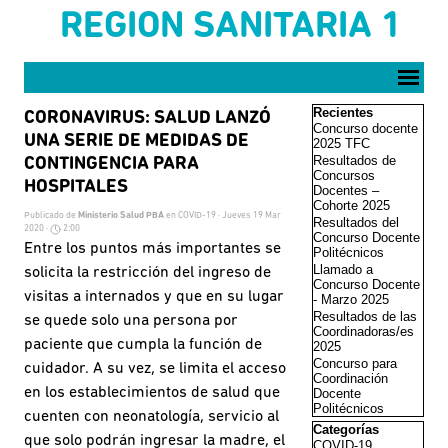
Vaya al Contenido
REGION SANITARIA 1
Saltar menú
Saltar el bloque Reci
Recientes
CORONAVIRUS: SALUD LANZÓ
Concurso docente
UNA SERIE DE MEDIDAS DE
2025 TFC
Resultados de
CONTINGENCIA PARA
Concursos
HOSPITALES
Docentes –
Cohorte 2025
Publicado de
Ministerio Salud PBA
en
COVID-19
· Jueves 19 Mar
Resultados del
2020 ·
2:00
Concurso Docente
Entre los puntos más importantes se
Politécnicos
Llamado a
solicita la restricción del ingreso de
Concurso Docente
visitas a internados y que en su lugar
- Marzo 2025
Resultados de las
se quede solo una persona por
Coordinadoras/es
paciente que cumpla la función de
2025
Concurso para
cuidador. A su vez, se limita el acceso
Coordinación
en los establecimientos de salud que
Docente
Politécnicos
cuenten con neonatología, servicio al
Saltar el bloque Cate
Categorías
que solo podrán ingresar la madre, el
COVID-19