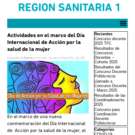
Vaya al Contenido
REGION SANITARIA 1
Saltar menú
Saltar el bloque Reci
Recientes
Actividades en el marco del Día
Concurso docente
Internacional de Acción por la
2025 TFC
Resultados de
salud de la mujer
Concursos
Docentes –
Publicado de
Valeria
en
Jornada
· Viernes 27 May 2016 ·
1:00
Cohorte 2025
Resultados del
Concurso Docente
Politécnicos
Llamado a
Concurso Docente
- Marzo 2025
Resultados de las
Coordinadoras/es
2025
Concurso para
Coordinación
En el marco de una nueva
Docente
Politécnicos
conmemoración del Día Internacional
Saltar el bloque Cate
Categorías
de Acción por la salud de la mujer, el
COVID-19