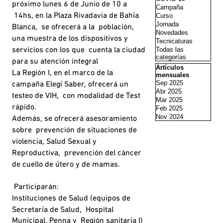
próximo lunes 6 de Junio de 10 a
Campaña
Curso
14hs, en la Plaza Rivadavia de Bahía
Jornada
Blanca, se ofrecerá a la población,
Novedades
una muestra de los dispositivos y
Tecnicaturas
Todas las
servicios con los que cuenta la ciudad
categorías
para su atención integral
Saltar el bloque Artí
Artículos
La Región I, en el marco de la
mensuales
Sep 2025
campaña Elegí Saber, ofrecerá un
Abr 2025
testeo de VIH, con modalidad de Test
Mar 2025
rápido.
Feb 2025
Nov 2024
Además, se ofrecerá asesoramiento
sobre prevención de situaciones de
violencia, Salud Sexual y
Reproductiva, prevención del cáncer
de cuello de útero y de mamas.
Participarán:
Instituciones de Salud (equipos de
Secretaría de Salud, Hospital
Municipal, Penna y Región sanitaria I)