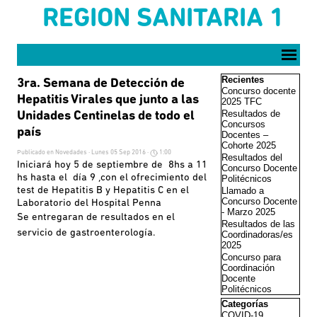
Vaya al Contenido
REGION SANITARIA 1
Saltar menú
Saltar el bloque Reci
Recientes
3ra. Semana de Detección de
Concurso docente
Hepatitis Virales que junto a las
2025 TFC
Resultados de
Unidades Centinelas de todo el
Concursos
país
Docentes –
Cohorte 2025
Publicado en
Novedades
· Lunes 05 Sep 2016 ·
1:00
Resultados del
Iniciará hoy 5 de septiembre de 8hs a 11
Concurso Docente
hs hasta el día 9 ,con el ofrecimiento del
Politécnicos
test de Hepatitis B y Hepatitis C en el
Llamado a
Concurso Docente
Laboratorio del Hospital Penna
- Marzo 2025
Se entregaran de resultados en el
Resultados de las
servicio de gastroenterología.
Coordinadoras/es
2025
Concurso para
Coordinación
Docente
Politécnicos
Saltar el bloque Cate
Categorías
COVID-19