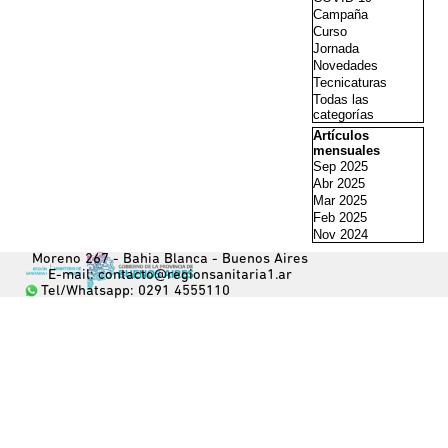
Campaña
Curso
Jornada
Novedades
Tecnicaturas
Todas las
categorías
Saltar el bloque Artí
Artículos
mensuales
Sep 2025
Abr 2025
Mar 2025
Feb 2025
Nov 2024
Moreno 267 - Bahia Blanca - Buenos Aires
E-mail: 
contacto@regionsanitaria1.ar
Tel/Whatsapp: 0291 4555110
Regreso al contenido